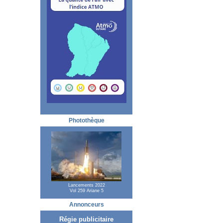
Photothèque
Lancements 2022
Vol 259 Ariane 5
Annonceurs
Régie publicitaire