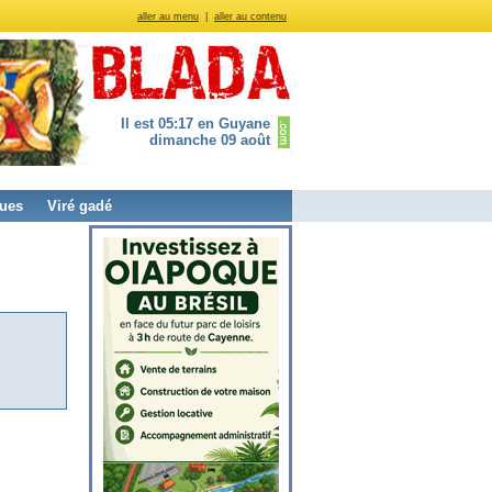
aller au menu
|
aller au contenu
Il est 05:17 en Guyane
dimanche 09 août
ues
Viré gadé