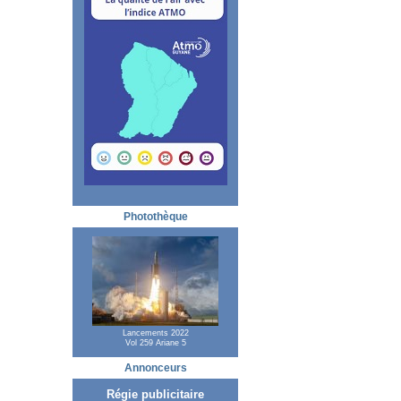
Photothèque
Lancements 2022
Vol 259 Ariane 5
Annonceurs
Régie publicitaire