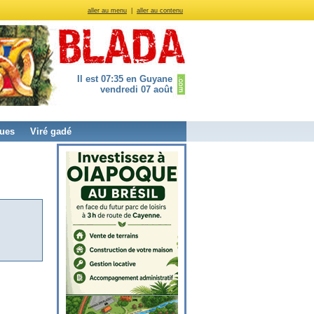
aller au menu
|
aller au contenu
Il est 07:35 en Guyane
vendredi 07 août
ues
Viré gadé