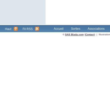
Accueil
Sorties
Associations
Haut
Fil RSS
©
SAS Blada.com
(
Contact
) | Illustrat