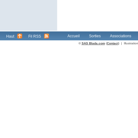
Accueil
Sorties
Associations
Haut
Fil RSS
©
SAS Blada.com
(
Contact
) | Illustrat