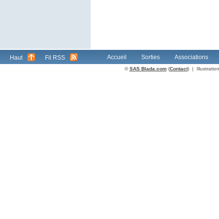
Accueil
Sorties
Associations
Haut
Fil RSS
©
SAS Blada.com
(
Contact
) | Illustrat