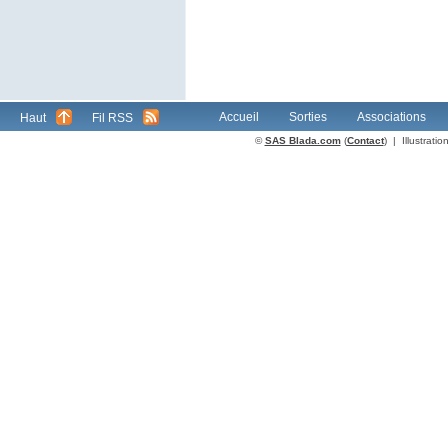
Accueil
Sorties
Associations
Haut
Fil RSS
©
SAS Blada.com
(
Contact
) | Illustrat