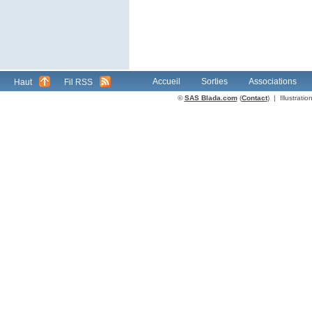
Accueil
Sorties
Associations
Haut
Fil RSS
©
SAS Blada.com
(
Contact
) | Illustrat