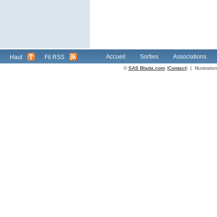
Accueil
Sorties
Associations
Haut
Fil RSS
©
SAS Blada.com
(
Contact
) | Illustrat