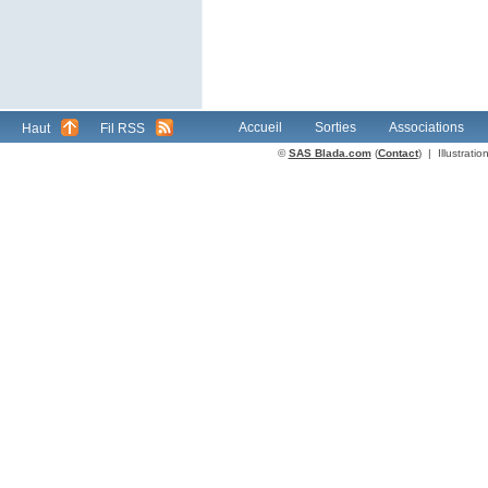
Accueil
Sorties
Associations
Haut
Fil RSS
©
SAS Blada.com
(
Contact
) | Illustrat