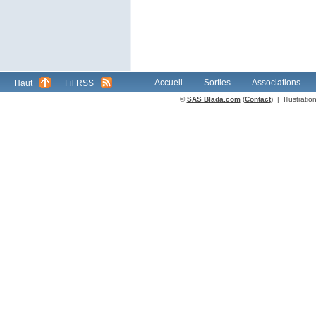
Accueil
Sorties
Associations
Haut
Fil RSS
©
SAS Blada.com
(
Contact
) | Illustrat