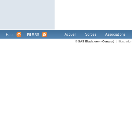
Accueil
Sorties
Associations
Haut
Fil RSS
©
SAS Blada.com
(
Contact
) | Illustrat