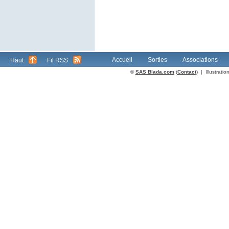
Accueil
Sorties
Associations
Haut
Fil RSS
©
SAS Blada.com
(
Contact
) | Illustrat