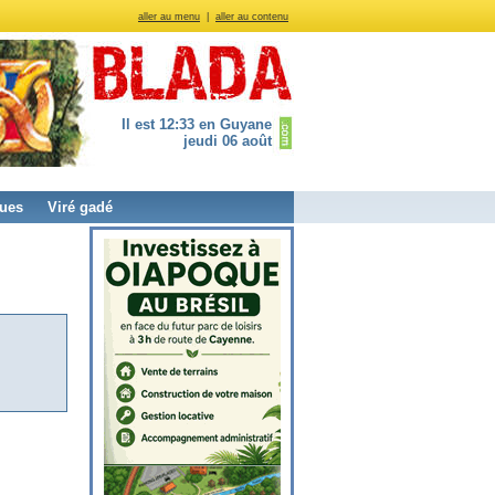
aller au menu
|
aller au contenu
Il est 12:33 en Guyane
jeudi 06 août
ues
Viré gadé