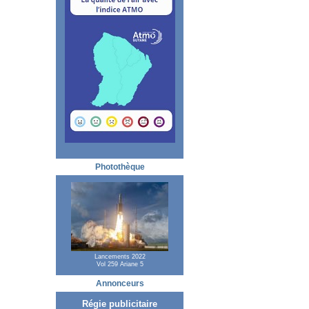
Photothèque
Lancements 2022
Vol 259 Ariane 5
Annonceurs
Régie publicitaire