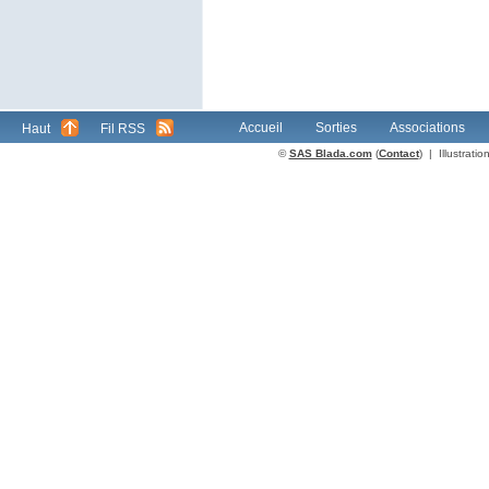
Accueil
Sorties
Associations
Haut
Fil RSS
©
SAS Blada.com
(
Contact
) | Illustrat