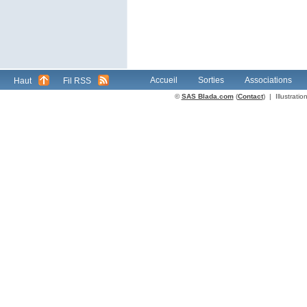
Accueil
Sorties
Associations
Haut
Fil RSS
©
SAS Blada.com
(
Contact
) | Illustrat