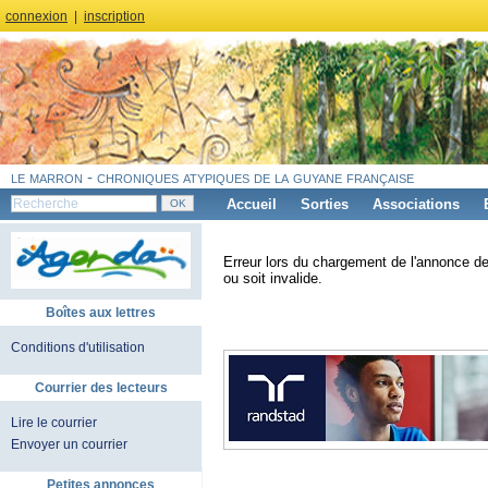
connexion
|
inscription
le marron - chroniques atypiques de la guyane française
Accueil
Sorties
Associations
Erreur lors du chargement de l'annonce de
ou soit invalide.
Boîtes aux lettres
Conditions d'utilisation
Courrier des lecteurs
Lire le courrier
Envoyer un courrier
Petites annonces