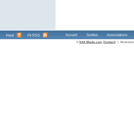
Accueil
Sorties
Associations
Haut
Fil RSS
©
SAS Blada.com
(
Contact
) | Illustrat