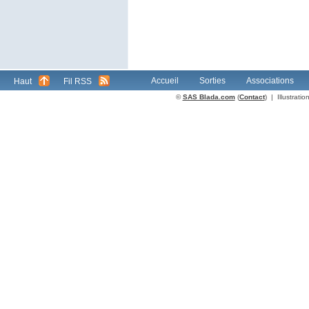
Accueil
Sorties
Associations
Haut
Fil RSS
©
SAS Blada.com
(
Contact
) | Illustrat