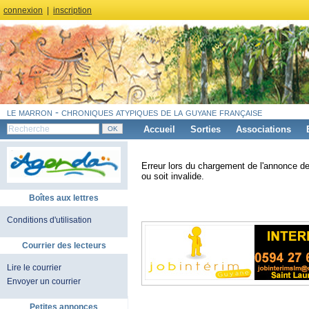
connexion
|
inscription
le marron - chroniques atypiques de la guyane française
Accueil
Sorties
Associations
Erreur lors du chargement de l'annonce de
ou soit invalide.
Boîtes aux lettres
Conditions d'utilisation
Courrier des lecteurs
Lire le courrier
Envoyer un courrier
Petites annonces