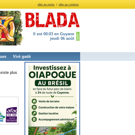
aller au menu
|
aller au contenu
Il est 00:03 en Guyane
jeudi 06 août
ues
Viré gadé
xiste plus