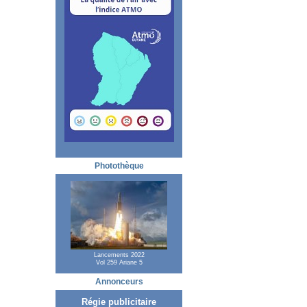
Photothèque
Lancements 2022
Vol 259 Ariane 5
Annonceurs
Régie publicitaire