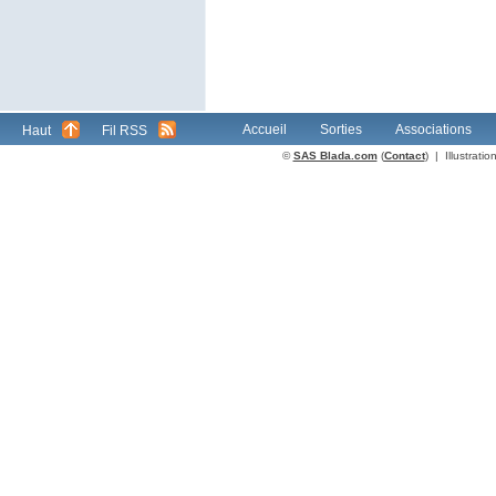
Accueil
Sorties
Associations
Haut
Fil RSS
©
SAS Blada.com
(
Contact
) | Illustrat