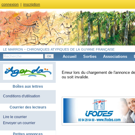
connexion
|
inscription
le marron - chroniques atypiques de la guyane française
Accueil
Sorties
Associations
Erreur lors du chargement de l'annonce de
ou soit invalide.
Boîtes aux lettres
Conditions d'utilisation
Courrier des lecteurs
Lire le courrier
Envoyer un courrier
Petites annonces