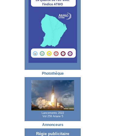
Photothèque
Lancements 2022
Vol 259 Ariane 5
Annonceurs
Régie publicitaire