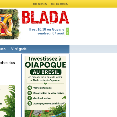
aller au menu
|
aller au contenu
Il est 10:38 en Guyane
vendredi 07 août
ues
Viré gadé
xiste plus