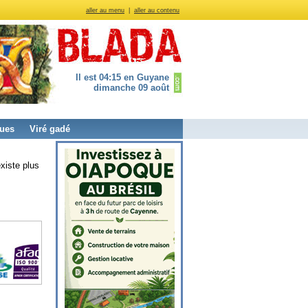
aller au menu
|
aller au contenu
Il est 04:15 en Guyane
dimanche 09 août
ues
Viré gadé
xiste plus