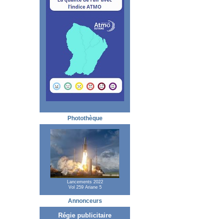
Photothèque
Lancements 2022
Vol 259 Ariane 5
Annonceurs
Régie publicitaire