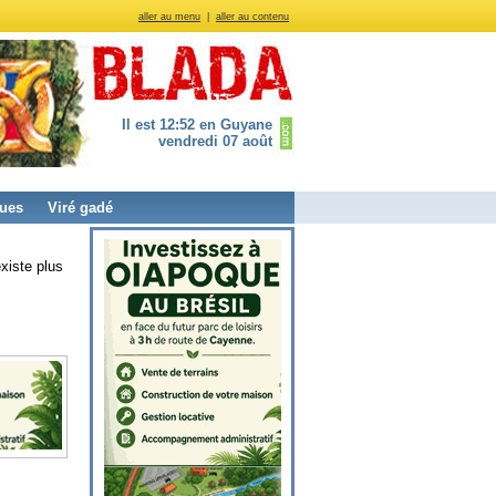
aller au menu
|
aller au contenu
Il est 12:52 en Guyane
vendredi 07 août
ues
Viré gadé
xiste plus