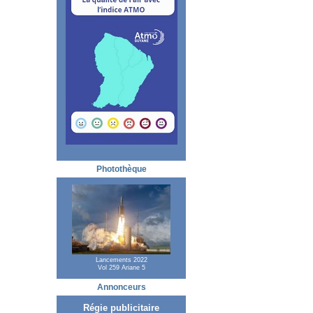
Photothèque
Lancements 2022
Vol 259 Ariane 5
Annonceurs
Régie publicitaire