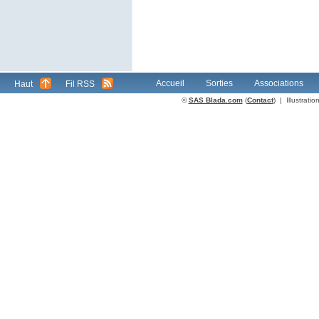
Accueil
Sorties
Associations
Haut
Fil RSS
©
SAS Blada.com
(
Contact
) | Illustrat