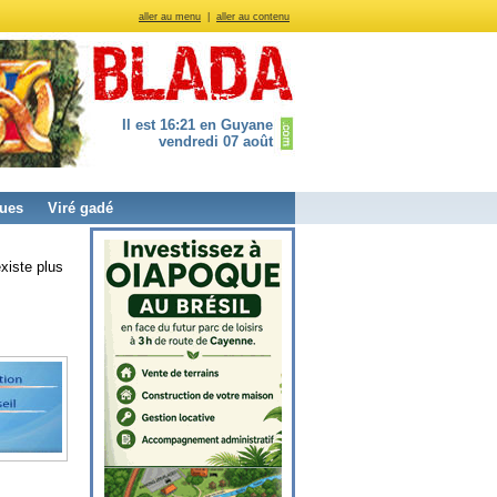
aller au menu
|
aller au contenu
Il est 16:21 en Guyane
vendredi 07 août
ues
Viré gadé
xiste plus