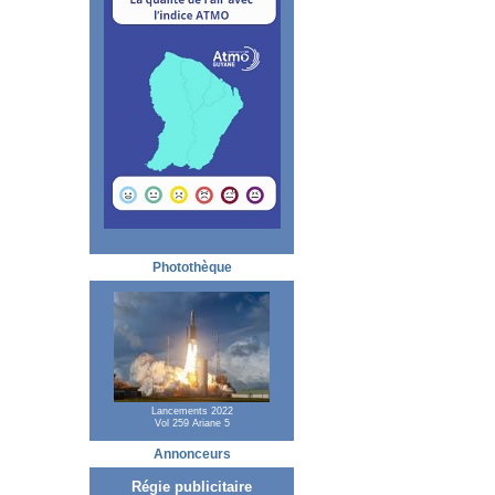
Photothèque
Lancements 2022
Vol 259 Ariane 5
Annonceurs
Régie publicitaire