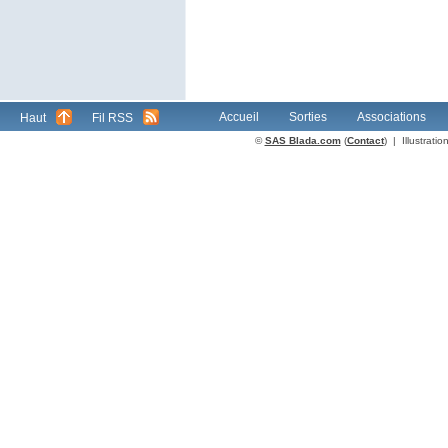
Accueil
Sorties
Associations
Haut
Fil RSS
©
SAS Blada.com
(
Contact
) | Illustrat