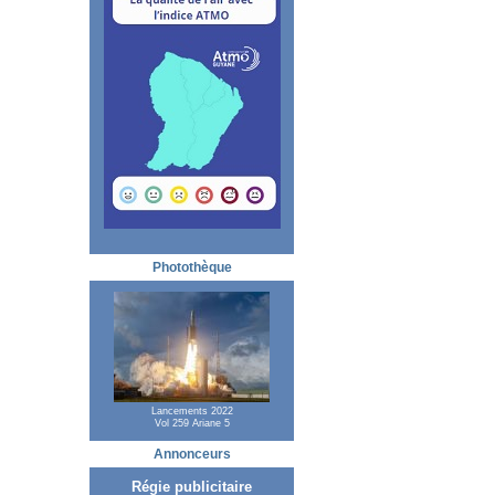
Photothèque
Lancements 2022
Vol 259 Ariane 5
Annonceurs
Régie publicitaire