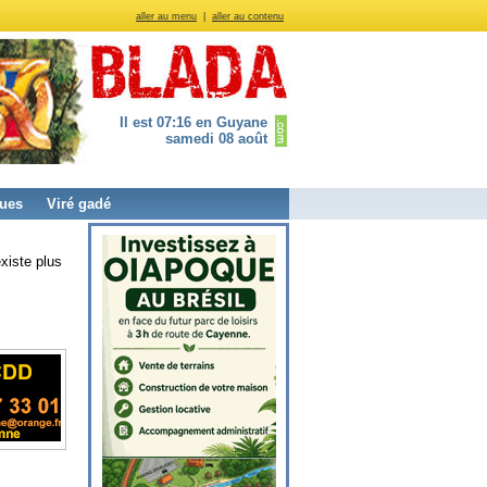
aller au menu
|
aller au contenu
Il est 07:16 en Guyane
samedi 08 août
ues
Viré gadé
xiste plus