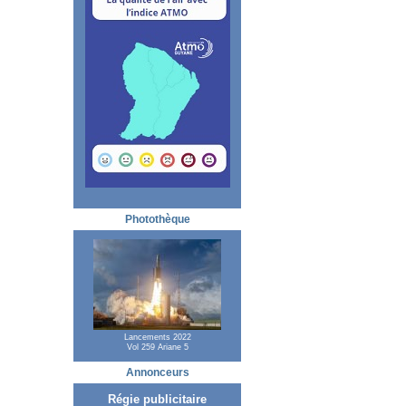
Photothèque
Lancements 2022
Vol 259 Ariane 5
Annonceurs
Régie publicitaire