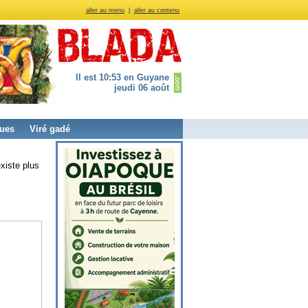
aller au menu
|
aller au contenu
Il est 10:53 en Guyane
jeudi 06 août
ues
Viré gadé
xiste plus