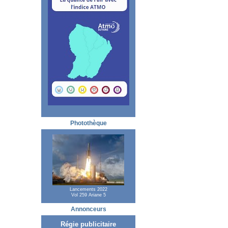
Photothèque
Lancements 2022
Vol 259 Ariane 5
Annonceurs
Régie publicitaire