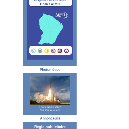
Photothèque
Lancements 2022
Vol 259 Ariane 5
Annonceurs
Régie publicitaire