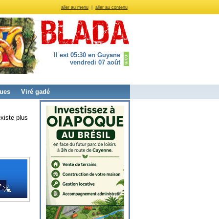
aller au menu
|
aller au contenu
Il est 05:30 en Guyane
vendredi 07 août
ues
Viré gadé
xiste plus