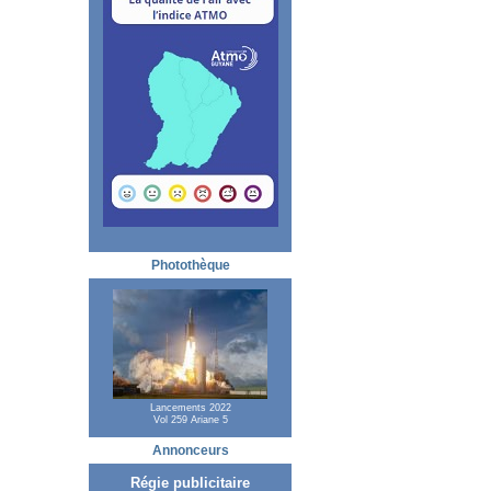
Photothèque
Lancements 2022
Vol 259 Ariane 5
Annonceurs
Régie publicitaire