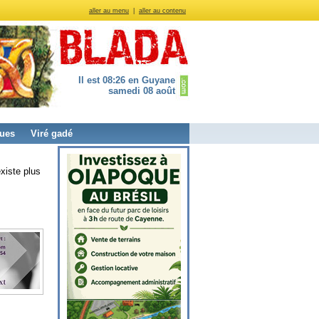
aller au menu
|
aller au contenu
Il est 08:26 en Guyane
samedi 08 août
ues
Viré gadé
xiste plus