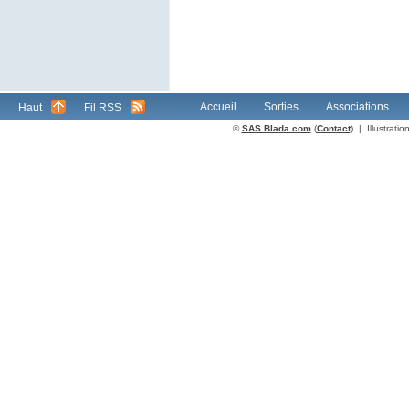
Accueil
Sorties
Associations
Haut
Fil RSS
©
SAS Blada.com
(
Contact
) | Illustrat