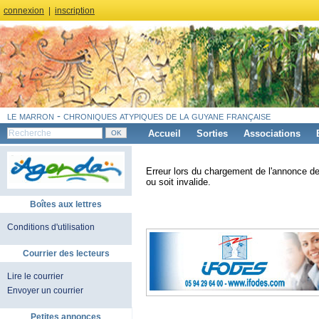
connexion
|
inscription
le marron - chroniques atypiques de la guyane française
Accueil
Sorties
Associations
Erreur lors du chargement de l'annonce de
ou soit invalide.
Boîtes aux lettres
Conditions d'utilisation
Courrier des lecteurs
Lire le courrier
Envoyer un courrier
Petites annonces