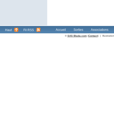
Accueil
Sorties
Associations
Haut
Fil RSS
©
SAS Blada.com
(
Contact
) | Illustrat