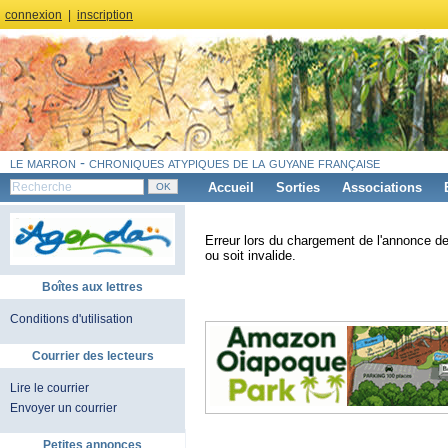
connexion
|
inscription
le marron - chroniques atypiques de la guyane française
Accueil
Sorties
Associations
Erreur lors du chargement de l'annonce de
ou soit invalide.
Boîtes aux lettres
Conditions d'utilisation
Courrier des lecteurs
Lire le courrier
Envoyer un courrier
Petites annonces