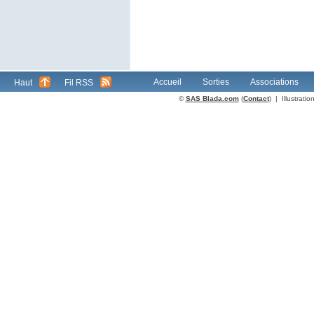
Accueil
Sorties
Associations
Haut
Fil RSS
©
SAS Blada.com
(
Contact
) | Illustrat