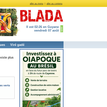
aller au menu
|
aller au contenu
Il est 02:26 en Guyane
vendredi 07 août
ues
Viré gadé
xiste plus