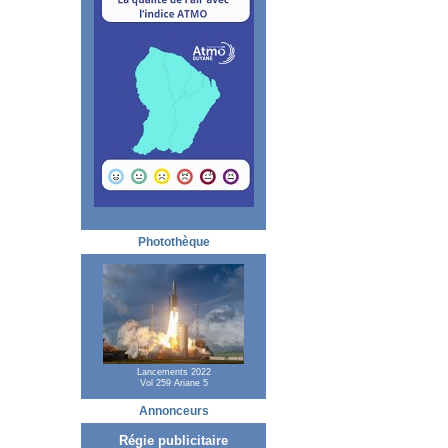
Photothèque
Lancements 2022
Vol 259 Ariane 5
Annonceurs
Régie publicitaire