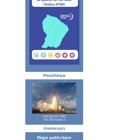
Photothèque
Lancements 2022
Vol 259 Ariane 5
Annonceurs
Régie publicitaire