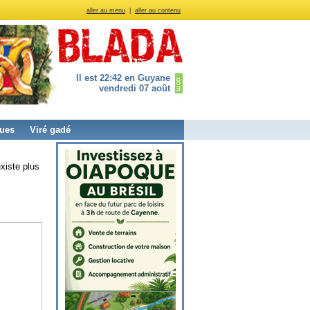
aller au menu
|
aller au contenu
Il est 22:42 en Guyane
vendredi 07 août
ues
Viré gadé
xiste plus