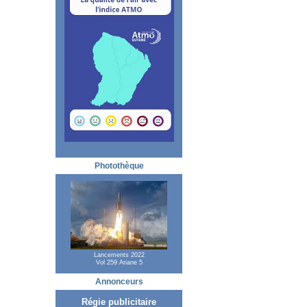
Photothèque
Lancements 2022
Vol 259 Ariane 5
Annonceurs
Régie publicitaire