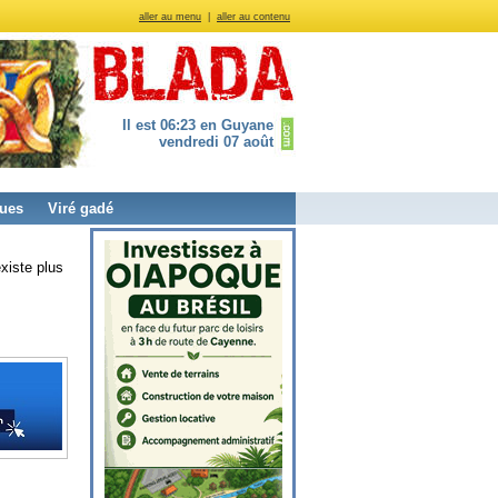
aller au menu
|
aller au contenu
Il est 06:23 en Guyane
vendredi 07 août
ues
Viré gadé
xiste plus