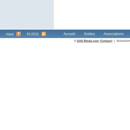
Accueil
Sorties
Associations
Haut
Fil RSS
©
SAS Blada.com
(
Contact
) | Illustrat