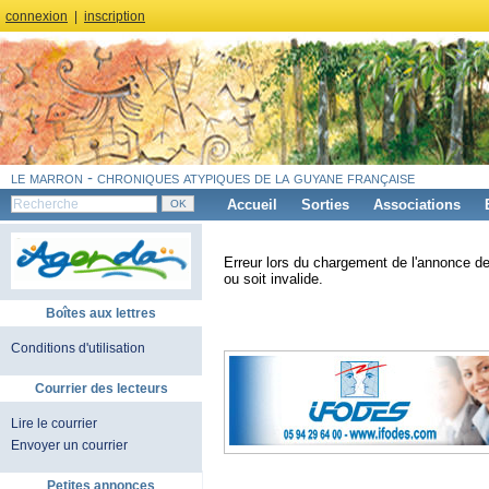
connexion
|
inscription
le marron - chroniques atypiques de la guyane française
Accueil
Sorties
Associations
Erreur lors du chargement de l'annonce de
ou soit invalide.
Boîtes aux lettres
Conditions d'utilisation
Courrier des lecteurs
Lire le courrier
Envoyer un courrier
Petites annonces