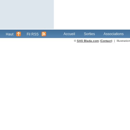
Accueil
Sorties
Associations
Haut
Fil RSS
©
SAS Blada.com
(
Contact
) | Illustrat