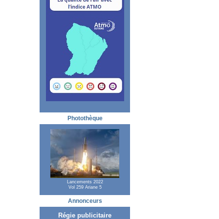
Photothèque
Lancements 2022
Vol 259 Ariane 5
Annonceurs
Régie publicitaire