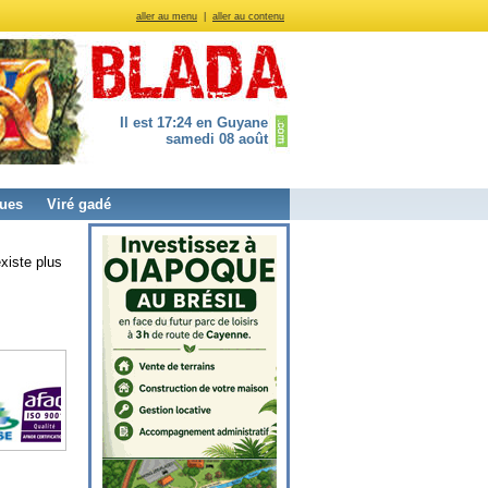
aller au menu
|
aller au contenu
Il est 17:24 en Guyane
samedi 08 août
ues
Viré gadé
xiste plus