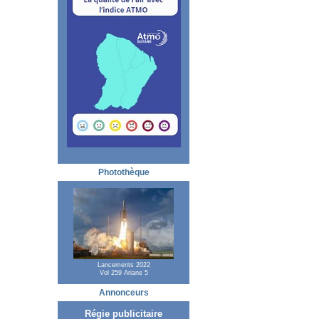
Photothèque
Lancements 2022
Vol 259 Ariane 5
Annonceurs
Régie publicitaire