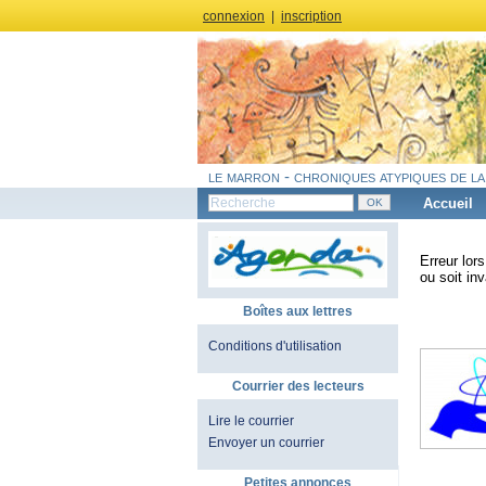
connexion
|
inscription
le marron - chroniques atypiques de la
Accueil
Erreur lor
ou soit inv
Boîtes aux lettres
Conditions d'utilisation
Courrier des lecteurs
Lire le courrier
Envoyer un courrier
Petites annonces