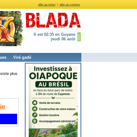
aller au menu
|
aller au contenu
Il est 02:35 en Guyane
jeudi 06 août
ues
Viré gadé
xiste plus