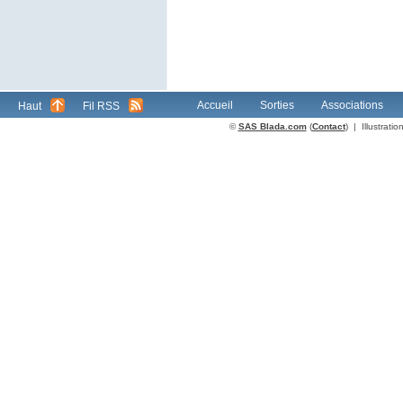
Accueil
Sorties
Associations
Haut
Fil RSS
©
SAS Blada.com
(
Contact
) | Illustrat