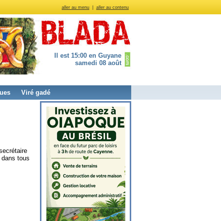
aller au menu
|
aller au contenu
Il est 15:00 en Guyane
samedi 08 août
ues
Viré gadé
secrétaire
s dans tous