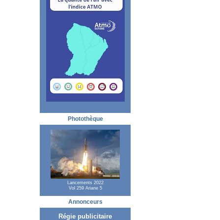
Photothèque
Lancements 2022
Vol 259 Ariane 5
Annonceurs
Régie publicitaire