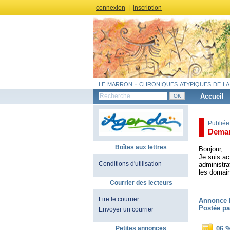
connexion
|
inscription
le marron - chroniques atypiques de la
Accueil
Publiée
Deman
Boîtes aux lettres
Bonjour,
Je suis ac
Conditions d'utilisation
administra
les domain
Courrier des lecteurs
Lire le courrier
Annonce 
Postée pa
Envoyer un courrier
Petites annonces
06 9