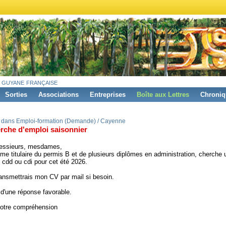
 guyane française
Sorties
Associations
Entreprises
Boîte aux Lettres
Chroniq
 dans Emploi-formation (Demande) / Cayenne
rche d'emploi saisonnier
essieurs, mesdames,
e titulaire du permis B et de plusieurs diplômes en administration, cherche 
, cdd ou cdi pour cet été 2026.
ansmettrais mon CV par mail si besoin.
e d'une réponse favorable.
votre compréhension