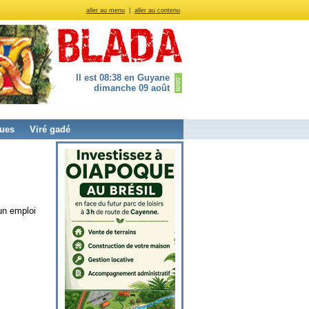
aller au menu
|
aller au contenu
Il est 08:38 en Guyane
dimanche 09 août
ues
Viré gadé
un emploi