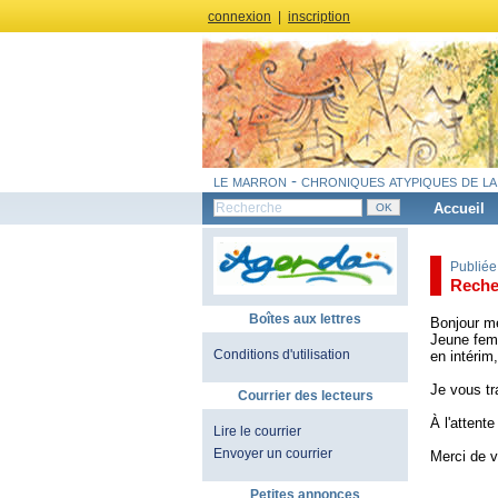
connexion
|
inscription
le marron - chroniques atypiques de la
Accueil
Publiée
Reche
Boîtes aux lettres
Bonjour m
Jeune femm
Conditions d'utilisation
en intérim
Je vous tr
Courrier des lecteurs
À l'attent
Lire le courrier
Envoyer un courrier
Merci de 
Petites annonces