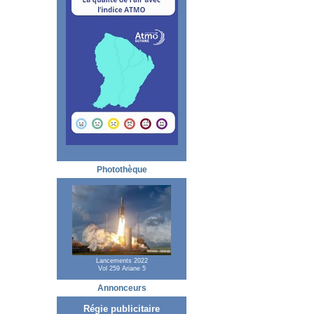
Photothèque
Lancements 2022
Vol 259 Ariane 5
Annonceurs
Régie publicitaire