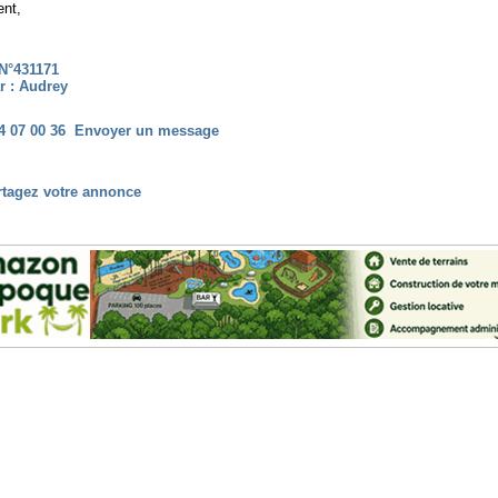
ent,
N°431171
r : Audrey
4 07 00 36
Envoyer un message
rtagez votre annonce