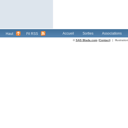
Accueil
Sorties
Associations
Haut
Fil RSS
©
SAS Blada.com
(
Contact
) | Illustrat