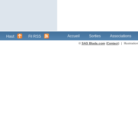
Accueil
Sorties
Associations
Haut
Fil RSS
©
SAS Blada.com
(
Contact
) | Illustrat