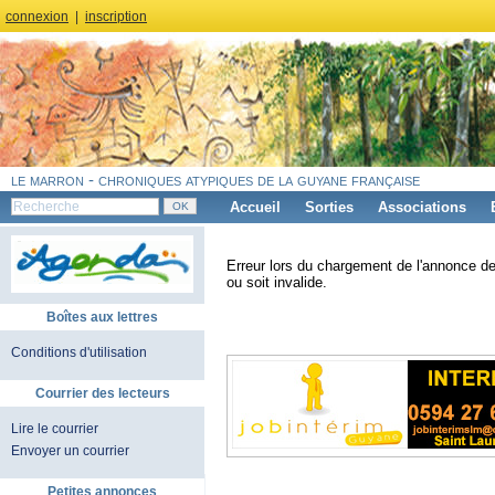
connexion
|
inscription
le marron - chroniques atypiques de la guyane française
Accueil
Sorties
Associations
Erreur lors du chargement de l'annonce de
ou soit invalide.
Boîtes aux lettres
Conditions d'utilisation
Courrier des lecteurs
Lire le courrier
Envoyer un courrier
Petites annonces