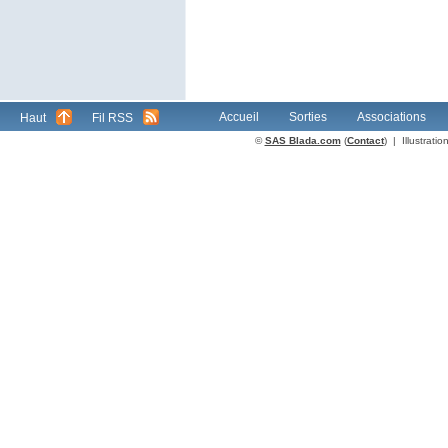
Accueil
Sorties
Associations
Haut
Fil RSS
©
SAS Blada.com
(
Contact
) | Illustrat