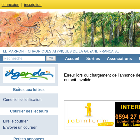
connexion
|
inscription
le marron - chroniques atypiques de la guyane française
Accueil
Sorties
Associations
Erreur lors du chargement de l'annonce de
ou soit invalide.
Boîtes aux lettres
Conditions d'utilisation
Courrier des lecteurs
Lire le courrier
Envoyer un courrier
Petites annonces