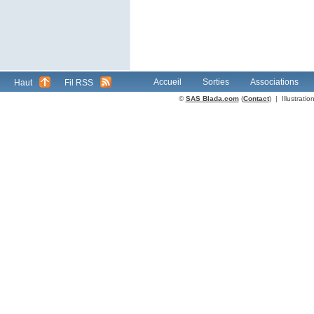
Accueil
Sorties
Associations
Haut
Fil RSS
©
SAS Blada.com
(
Contact
) | Illustrat