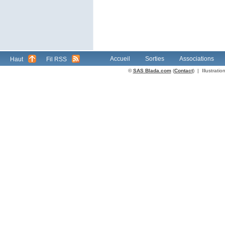
Accueil
Sorties
Associations
Haut
Fil RSS
©
SAS Blada.com
(
Contact
) | Illustrat