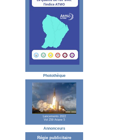
Photothèque
Lancements 2022
Vol 259 Ariane 5
Annonceurs
Régie publicitaire