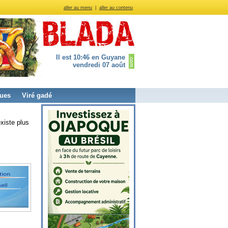
aller au menu
|
aller au contenu
Il est 10:46 en Guyane
vendredi 07 août
ues
Viré gadé
xiste plus