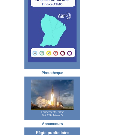
Photothèque
Lancements 2022
Vol 259 Ariane 5
Annonceurs
Régie publicitaire